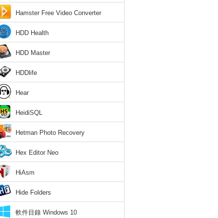
Hamster Free Video Converter
HDD Health
HDD Master
HDDlife
Hear
HeidiSQL
Hetman Photo Recovery
Hex Editor Neo
HiAsm
Hide Folders
軟件目錄 Windows 10