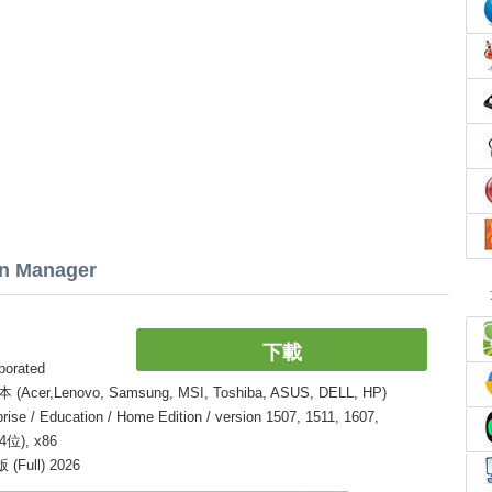
n Manager
下載
orated
enovo, Samsung, MSI, Toshiba, ASUS, DELL, HP)
 / Education / Home Edition / version 1507, 1511, 1607,
64位), x86
(Full) 2026