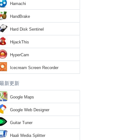
Hamachi
HandBrake
Hard Disk Sentinel
HijackThis
HyperCam
Icecream Screen Recorder
最新更新
Google Maps
Google Web Designer
Guitar Tuner
Haali Media Splitter