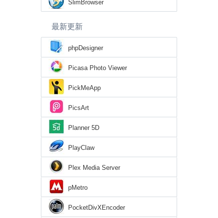
SlimBrowser
最新更新
phpDesigner
Picasa Photo Viewer
PickMeApp
PicsArt
Planner 5D
PlayClaw
Plex Media Server
pMetro
PocketDivXEncoder