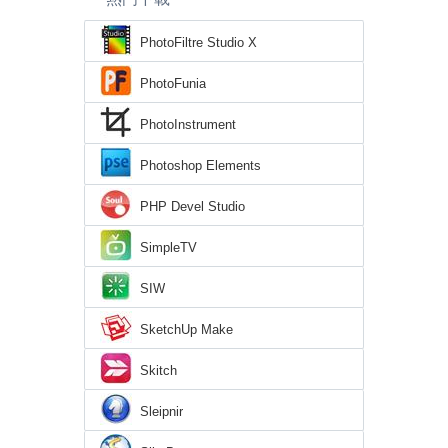
PhotoFiltre Studio X
PhotoFunia
PhotoInstrument
Photoshop Elements
PHP Devel Studio
SimpleTV
SIW
SketchUp Make
Skitch
Sleipnir