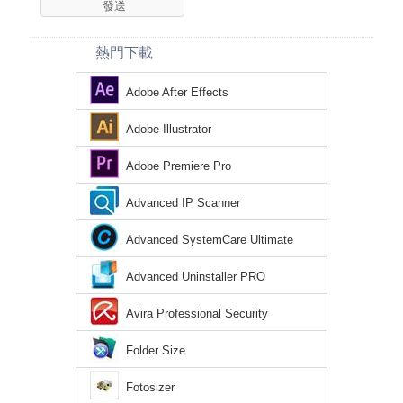
熱門下載
Adobe After Effects
Adobe Illustrator
Adobe Premiere Pro
Advanced IP Scanner
Advanced SystemCare Ultimate
Advanced Uninstaller PRO
Avira Professional Security
Folder Size
Fotosizer