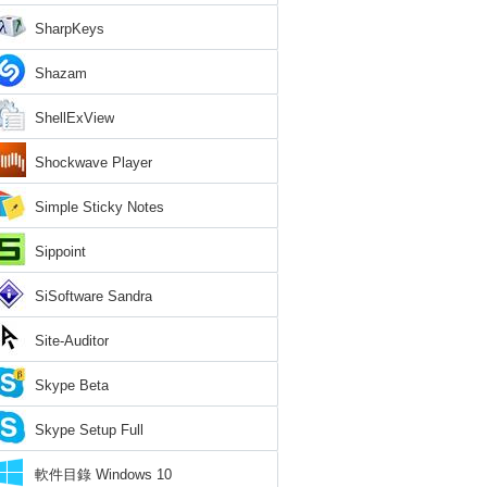
SharpKeys
Shazam
ShellExView
Shockwave Player
Simple Sticky Notes
Sippoint
SiSoftware Sandra
Site-Auditor
Skype Beta
Skype Setup Full
軟件目錄 Windows 10