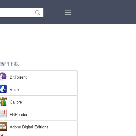
熱門下載
BitTorrent
Vuze
Calibre
FBReader
Adobe Digital Editions