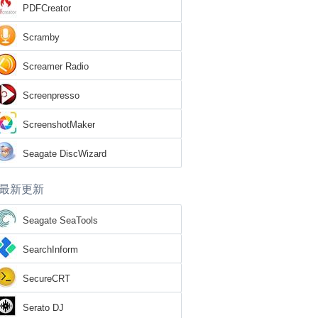
PDFCreator
Scramby
Screamer Radio
Screenpresso
ScreenshotMaker
Seagate DiscWizard
最新更新
Seagate SeaTools
SearchInform
SecureCRT
Serato DJ