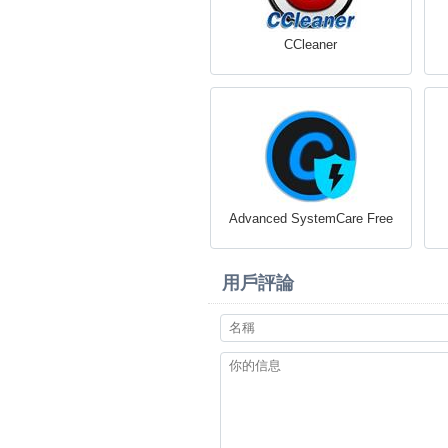
CCleaner
Advanced SystemCare Free
用戶評論