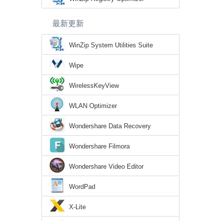
最新更新
WinZip System Utilities Suite
Wipe
WirelessKeyView
WLAN Optimizer
Wondershare Data Recovery
Wondershare Filmora
Wondershare Video Editor
WordPad
X-Lite