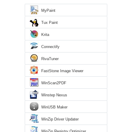
MyPaint
Tux Paint
Krita
Connectify
RivaTuner
FastStone Image Viewer
WinScan2PDF
Winstep Nexus
WinUSB Maker
WinZip Driver Updater
WinZip Registry Optimizer