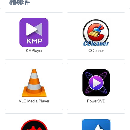
相關軟件
KMPlayer
CCleaner
VLC Media Player
PowerDVD