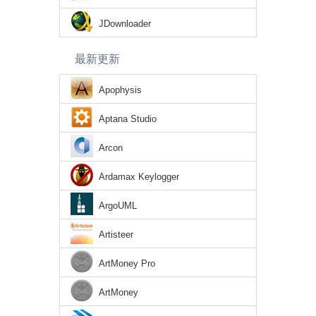
JDownloader
最新更新
Apophysis
Aptana Studio
Arcon
Ardamax Keylogger
ArgoUML
Artisteer
ArtMoney Pro
ArtMoney