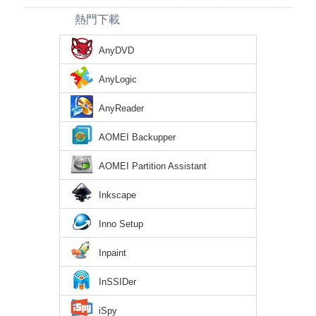
熱門下載
AnyDVD
AnyLogic
AnyReader
AOMEI Backupper
AOMEI Partition Assistant
Inkscape
Inno Setup
Inpaint
InSSIDer
iSpy