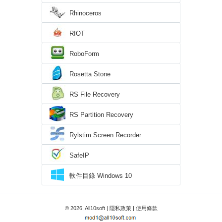
Rhinoceros
RIOT
RoboForm
Rosetta Stone
RS File Recovery
RS Partition Recovery
Rylstim Screen Recorder
SafeIP
軟件目錄 Windows 10
© 2026, All10soft |
隱私政策
|
使用條款