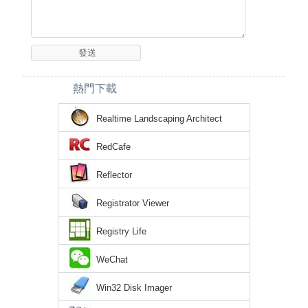
熱門下載
Realtime Landscaping Architect
RedCafe
Reflector
Registrator Viewer
Registry Life
WeChat
Win32 Disk Imager