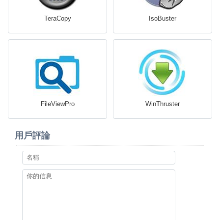
TeraCopy
IsoBuster
FileViewPro
WinThruster
用戶評論