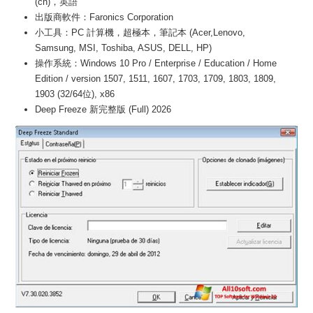
(cn)，英語
出版商軟件：Faronics Corporation
小工具：PC 計算機，超極本，筆記本 (Acer,Lenovo,
Samsung, MSI, Toshiba, ASUS, DELL, HP)
操作系統：Windows 10 Pro / Enterprise / Education / Home
Edition / version 1507, 1511, 1607, 1703, 1709, 1803, 1809,
1903 (32/64位), x86
Deep Freeze 新完整版 (Full) 2026