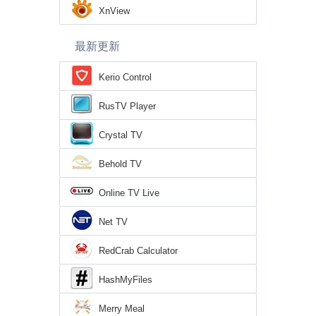
XnView
最新更新
Kerio Control
RusTV Player
Crystal TV
Behold TV
Online TV Live
Net TV
RedCrab Calculator
HashMyFiles
Merry Meal