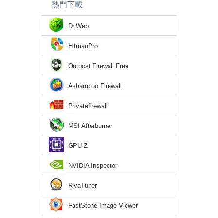
熱門下載
Dr.Web
HitmanPro
Outpost Firewall Free
Ashampoo Firewall
Privatefirewall
MSI Afterburner
GPU-Z
NVIDIA Inspector
RivaTuner
FastStone Image Viewer