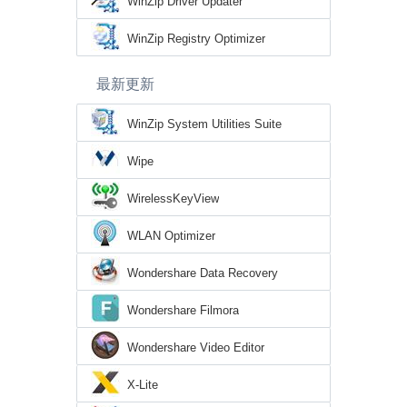
WinZip Driver Updater
WinZip Registry Optimizer
最新更新
WinZip System Utilities Suite
Wipe
WirelessKeyView
WLAN Optimizer
Wondershare Data Recovery
Wondershare Filmora
Wondershare Video Editor
X-Lite