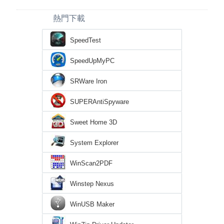
熱門下載
SpeedTest
SpeedUpMyPC
SRWare Iron
SUPERAntiSpyware
Sweet Home 3D
System Explorer
WinScan2PDF
Winstep Nexus
WinUSB Maker