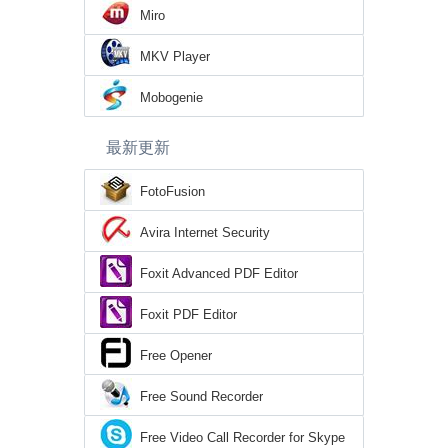
Miro
MKV Player
Mobogenie
最新更新
FotoFusion
Avira Internet Security
Foxit Advanced PDF Editor
Foxit PDF Editor
Free Opener
Free Sound Recorder
Free Video Call Recorder for Skype