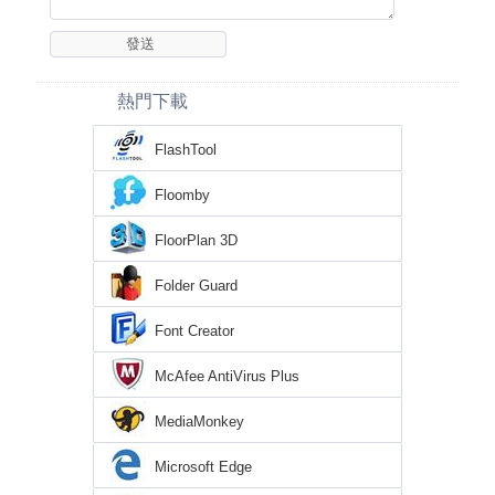
熱門下載
FlashTool
Floomby
FloorPlan 3D
Folder Guard
Font Creator
McAfee AntiVirus Plus
MediaMonkey
Microsoft Edge