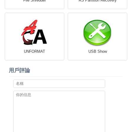
File Shredder
RS Partition Recovery
UNFORMAT
USB Show
用戶評論