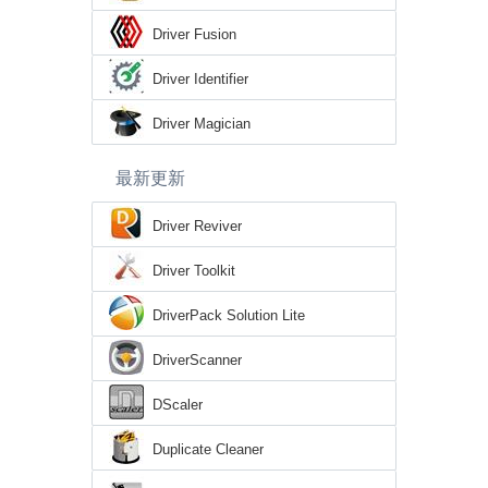
Driver Fusion
Driver Identifier
Driver Magician
最新更新
Driver Reviver
Driver Toolkit
DriverPack Solution Lite
DriverScanner
DScaler
Duplicate Cleaner