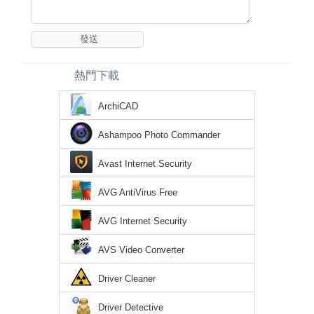
熱門下載
ArchiCAD
Ashampoo Photo Commander
Avast Internet Security
AVG AntiVirus Free
AVG Internet Security
AVS Video Converter
Driver Cleaner
Driver Detective