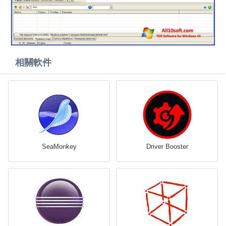
相關軟件
SeaMonkey
Driver Booster