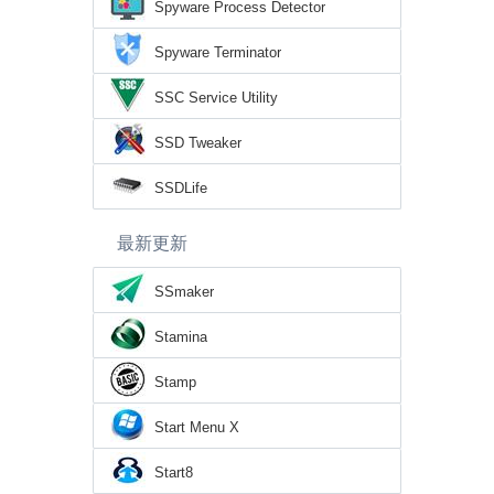
Spyware Process Detector
Spyware Terminator
SSC Service Utility
SSD Tweaker
SSDLife
最新更新
SSmaker
Stamina
Stamp
Start Menu X
Start8