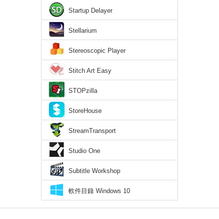
Startup Delayer
Stellarium
Stereoscopic Player
Stitch Art Easy
STOPzilla
StoreHouse
StreamTransport
Studio One
Subtitle Workshop
軟件目錄 Windows 10