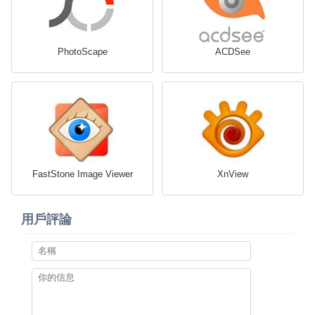
PhotoScape
ACDSee
FastStone Image Viewer
XnView
用戶評論