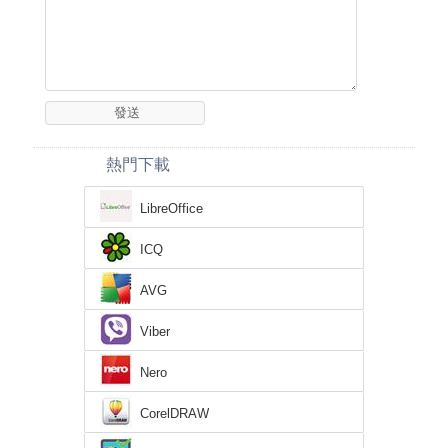
熱門下載
LibreOffice
ICQ
AVG
Viber
Nero
CorelDRAW