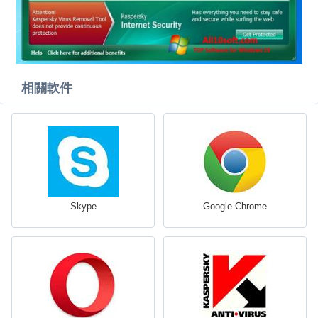
相關軟件
Skype
Google Chrome