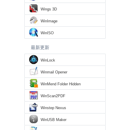
Wings 3D
WinImage
WinISO
最新更新
WinLock
Winmail Opener
WinMend Folder Hidden
WinScan2PDF
Winstep Nexus
WinUSB Maker