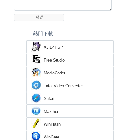
熱門下載
XviD4PSP
Free Studio
MediaCoder
Total Video Converter
Safari
Maxthon
WinFlash
WinGate