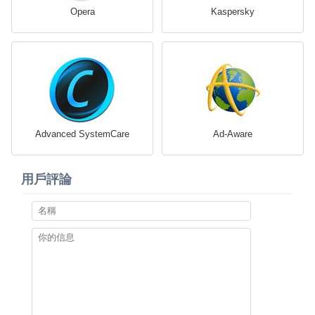
Opera
Kaspersky
Advanced SystemCare
Ad-Aware
用戶評論