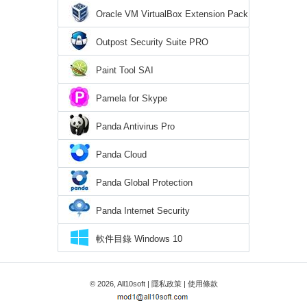
Oracle VM VirtualBox Extension Pack
Outpost Security Suite PRO
Paint Tool SAI
Pamela for Skype
Panda Antivirus Pro
Panda Cloud
Panda Global Protection
Panda Internet Security
軟件目錄 Windows 10
© 2026, All10soft |
隱私政策
|
使用條款