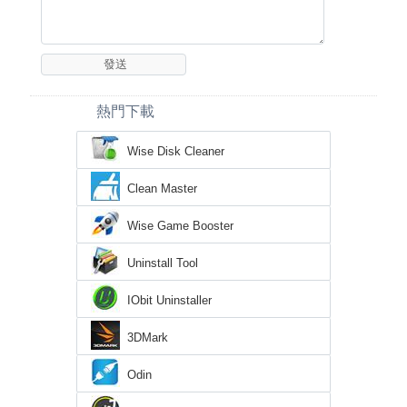
熱門下載
Wise Disk Cleaner
Clean Master
Wise Game Booster
Uninstall Tool
IObit Uninstaller
3DMark
Odin