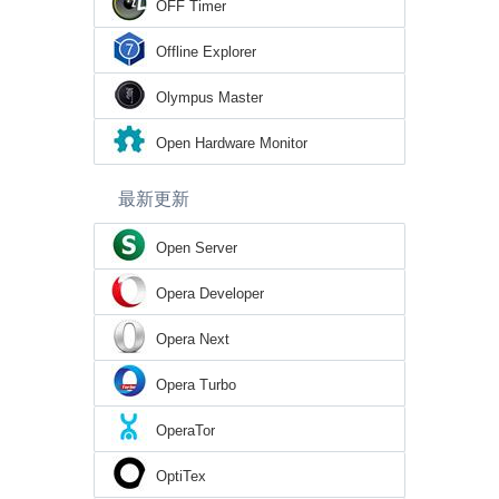
OFF Timer
Offline Explorer
Olympus Master
Open Hardware Monitor
最新更新
Open Server
Opera Developer
Opera Next
Opera Turbo
OperaTor
OptiTex