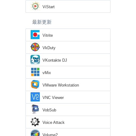
ViStart
最新更新
Vitrite
VkDuty
VKontakte DJ
vMix
VMware Workstation
VNC Viewer
VobSub
Voice Attack
Volume2