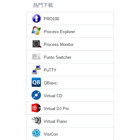
熱門下載
PRO100
Process Explorer
Process Monitor
Punto Switcher
PuTTY
QBasic
Virtual CD
Virtual DJ Pro
Virtual Piano
VisiCon