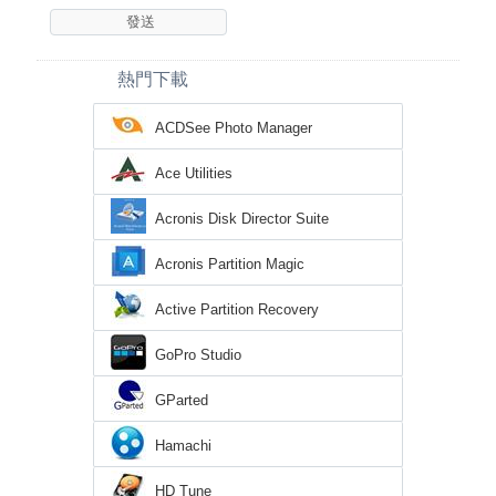
熱門下載
ACDSee Photo Manager
Ace Utilities
Acronis Disk Director Suite
Acronis Partition Magic
Active Partition Recovery
GoPro Studio
GParted
Hamachi
HD Tune