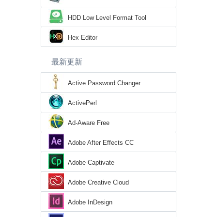
HDD Low Level Format Tool
Hex Editor
最新更新
Active Password Changer
ActivePerl
Ad-Aware Free
Adobe After Effects CC
Adobe Captivate
Adobe Creative Cloud
Adobe InDesign