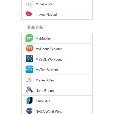
MuseScore
muvee Reveal
最新更新
MyMobiler
MyPhoneExplorer
MySQL Workbench
MyTestStudent
MyTestXPro
NameBench
nanoCAD
NASA World Wind