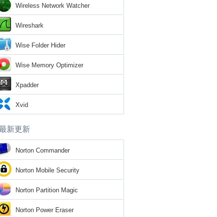
Wireless Network Watcher
Wireshark
Wise Folder Hider
Wise Memory Optimizer
Xpadder
Xvid
最新更新
Norton Commander
Norton Mobile Security
Norton Partition Magic
Norton Power Eraser