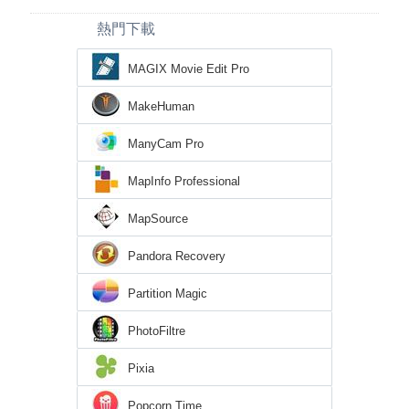
熱門下載
MAGIX Movie Edit Pro
MakeHuman
ManyCam Pro
MapInfo Professional
MapSource
Pandora Recovery
Partition Magic
PhotoFiltre
Pixia
Popcorn Time