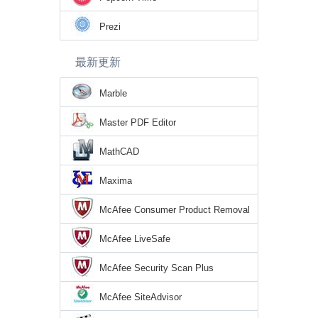
Prezi
最新更新
Marble
Master PDF Editor
MathCAD
Maxima
McAfee Consumer Product Removal
Tool
McAfee LiveSafe
McAfee Security Scan Plus
McAfee SiteAdvisor