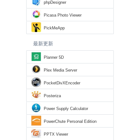
phpDesigner
Picasa Photo Viewer
PickMeApp
最新更新
Planner 5D
Plex Media Server
PocketDivXEncoder
Posteriza
Power Supply Calculator
PowerChute Personal Edition
PPTX Viewer