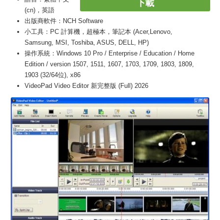
下載
(cn)，英語
出版商軟件：NCH Software
小工具：PC 計算機，超極本，筆記本 (Acer,Lenovo,
Samsung, MSI, Toshiba, ASUS, DELL, HP)
操作系統：Windows 10 Pro / Enterprise / Education / Home
Edition / version 1507, 1511, 1607, 1703, 1709, 1803, 1809,
1903 (32/64位), x86
VideoPad Video Editor 新完整版 (Full) 2026