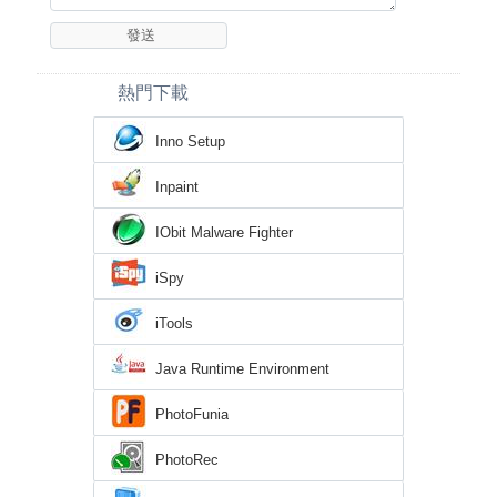
熱門下載
Inno Setup
Inpaint
IObit Malware Fighter
iSpy
iTools
Java Runtime Environment
PhotoFunia
PhotoRec