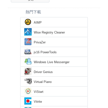
熱門下載
AIMP
Wise Registry Cleaner
PrivaZer
jv16 PowerTools
Windows Live Messenger
Driver Genius
Virtual Piano
ViStart
Vitrite