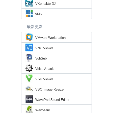
VKontakte DJ
vMix
最新更新
VMware Workstation
VNC Viewer
VobSub
Voice Attack
VSD Viewer
VSO Image Resizer
WavePad Sound Editor
Wavosaur