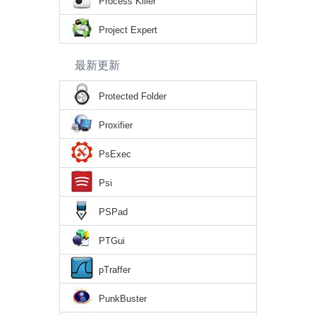
Process Killer
Project Expert
最新更新
Protected Folder
Proxifier
PsExec
Psi
PSPad
PTGui
pTraffer
PunkBuster