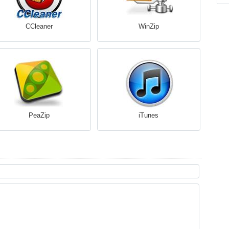
CCleaner
WinZip
PeaZip
iTunes