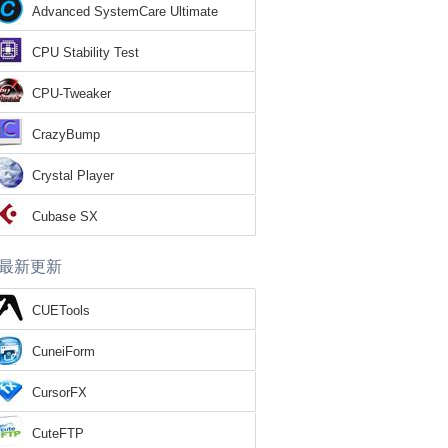
Advanced SystemCare Ultimate
CPU Stability Test
CPU-Tweaker
CrazyBump
Crystal Player
Cubase SX
最新更新
CUETools
CuneiForm
CursorFX
CuteFTP